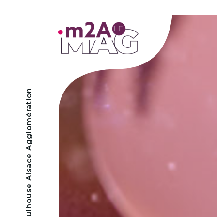
- Mulhouse Alsace Agglomération