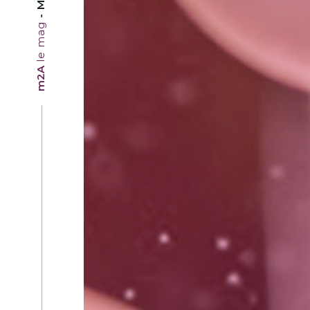
le mag
m2A