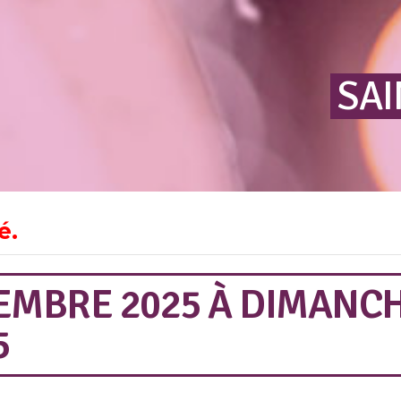
SAI
é.
EMBRE 2025
À
DIMANCH
5