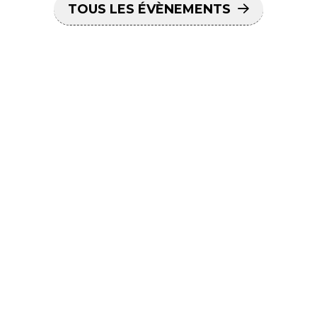
TOUS LES ÉVÈNEMENTS
Recevez les dernières actualités
sur votre smartphone,
inscrivez-
vous à la newsletter
m2A le mag !
S'INSCRIRE