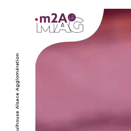
- Mulhouse Alsace Agglomération