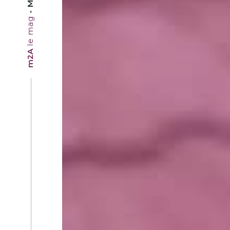
le mag
m2A