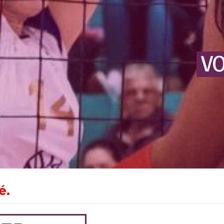
VO
é.