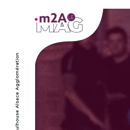
- Mulhouse Alsace Agglomération