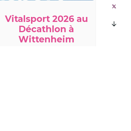
Vitalsport 2026 au
Décathlon à
Wittenheim
samedi 29 août
à
dimanche 30 août