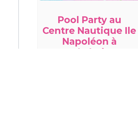
Pool Party au
Centre Nautique Ile
Napoléon à
Habsheim
vendredi 14 août - 19h00
à
22h00