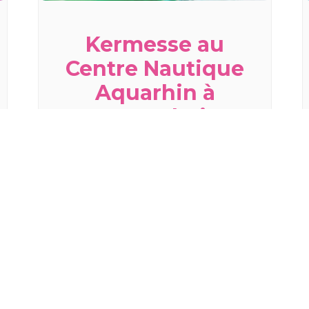
Kermesse au
Centre Nautique
Aquarhin à
Ottmarsheim
mercredi 19 août - 10h30
à
13h00
TOUS LES ÉVÈNEMENTS