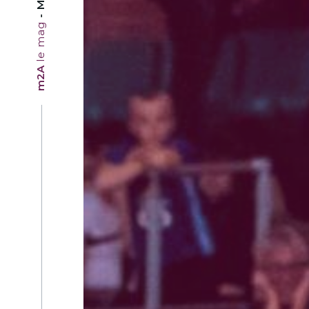
le mag
m2A