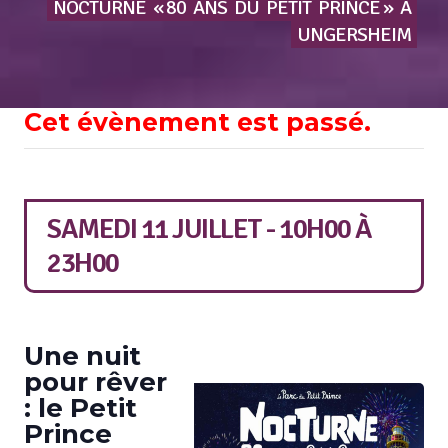
NOCTURNE
« 80
ANS
DU
PETIT
PRINCE »
À
UNGERSHEIM
Cet évènement est passé.
SAMEDI 11 JUILLET - 10H00
À
23H00
Une nuit
pour rêver
: le Petit
Prince