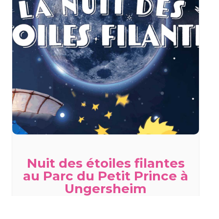
Nuit des étoiles filantes
au Parc du Petit Prince à
Ungersheim
samedi 8 août - 10h00
à
23h00