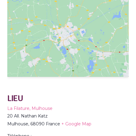
LIEU
La Filature, Mulhouse
20 All. Nathan Katz
Mulhouse
,
68090
France
+ Google Map