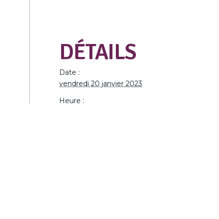
DÉTAILS
Date :
vendredi 20 janvier 2023
Heure :
18h00 à 20h00
Catégorie d’Évènement:
Contes et lectures