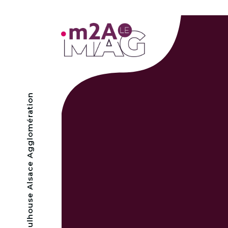
- Mulhouse Alsace Agglomération