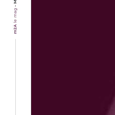
le mag
m2A