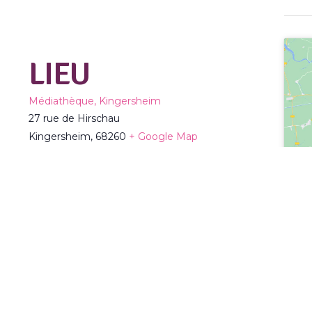
LIEU
Médiathèque, Kingersheim
27 rue de Hirschau
Kingersheim
,
68260
+ Google Map
Téléphone :
03 89 50 80 96
Voir Lieu site web
TOUS LES ÉVÈNEMENTS