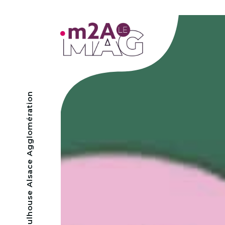
- Mulhouse Alsace Agglomération