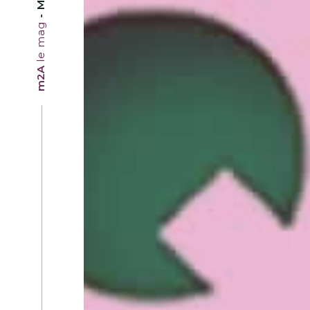
le mag
m2A