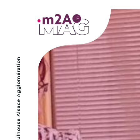
- Mulhouse Alsace Agglomération