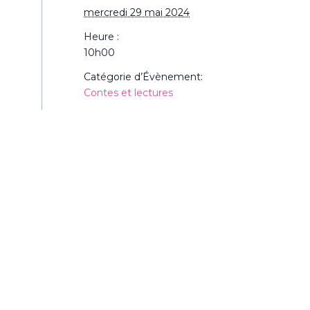
mercredi 29 mai 2024
Heure :
10h00
Catégorie d’Évènement:
Contes et lectures
Site :
https://mediatheque.bantzenheim.fr/node/con
nt/nid/119804