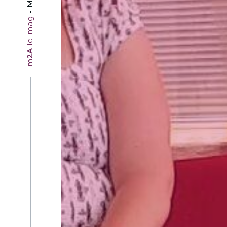
le mag
m2A