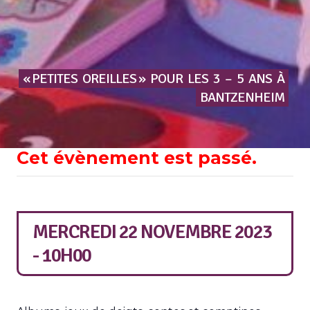
« PETITES
OREILLES »
POUR
LES
3
–
5
ANS
À
BANTZENHEIM
Cet évènement est passé.
MERCREDI 22 NOVEMBRE 2023
- 10H00