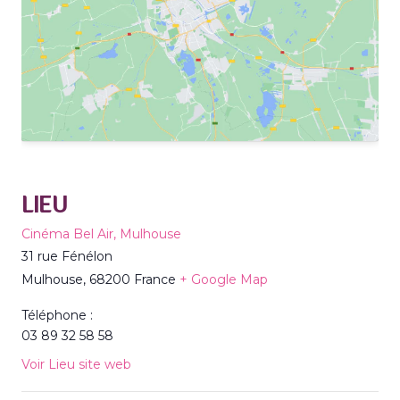
LIEU
Cinéma Bel Air, Mulhouse
31 rue Fénélon
Mulhouse
,
68200
France
+ Google Map
Téléphone :
03 89 32 58 58
Voir Lieu site web