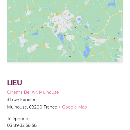
LIEU
Cinéma Bel Air, Mulhouse
31 rue Fénélon
Mulhouse
,
68200
France
+ Google Map
Téléphone :
03 89 32 58 58