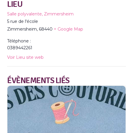
LIEU
Salle polyvalente, Zimmersheim
5 rue de l'école
Zimmersheim
,
68440
+ Google Map
Téléphone :
0389442261
Voir Lieu site web
ÉVÈNEMENTS LIÉS