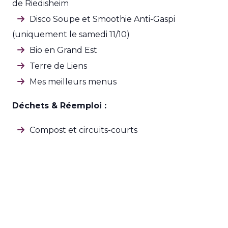
de Riedisheim
Disco Soupe et Smoothie Anti-Gaspi
(uniquement le samedi 11/10)
Bio en Grand Est
Terre de Liens
Mes meilleurs menus
Déchets & Réemploi :
Compost et circuits-courts
Environnement et services urbains m2A
SIVOM Mulhouse Sud Alsace
Le Relais Est (uniquement le dimanche 12/10)
Aménagement, territoire en transition :
Région Grand Est