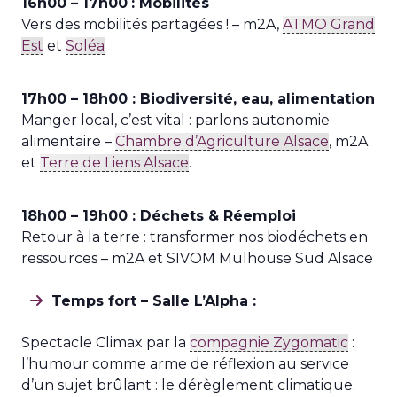
16h00 – 17h00
: Mobilités
Vers des mobilités partagées ! – m2A,
ATMO Grand
Est
et
Soléa
17h00 – 18h00 : Biodiversité, eau, alimentation
Manger local, c’est vital : parlons autonomie
alimentaire –
Chambre d’Agriculture Alsace
, m2A
et
Terre de Liens Alsace
.
18h00 – 19h00 : Déchets & Réemploi
Retour à la terre : transformer nos biodéchets en
ressources – m2A et SIVOM Mulhouse Sud Alsace
Temps fort – Salle L’Alpha :
Spectacle Climax par la
compagnie Zygomatic
:
l’humour comme arme de réflexion au service
d’un sujet brûlant : le dérèglement climatique.