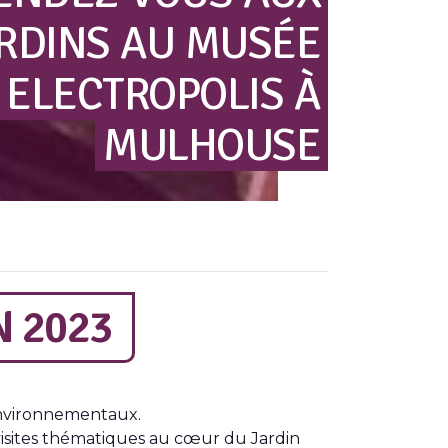
RDINS
AU
MUSÉE
ELECTROPOLIS
À
MULHOUSE
N 2023
 environnementaux.
 visites thématiques au cœur du Jardin