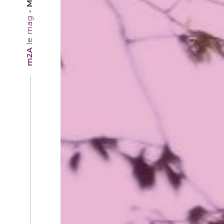
le mag
m2A