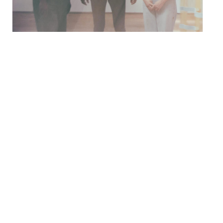
Festival Météo 2026 avec
Musungu à Mulhouse
samedi 22 août - 19h00
à
20h30