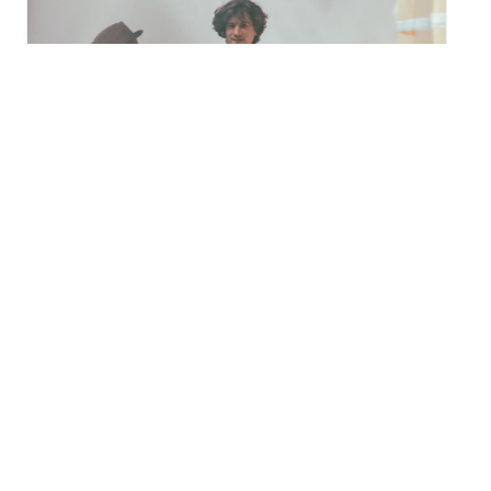
Festival Météo 2026 avec
Musungu à Mulhouse
samedi 22 août - 19h00
à
20h30