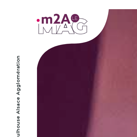
- Mulhouse Alsace Agglomération