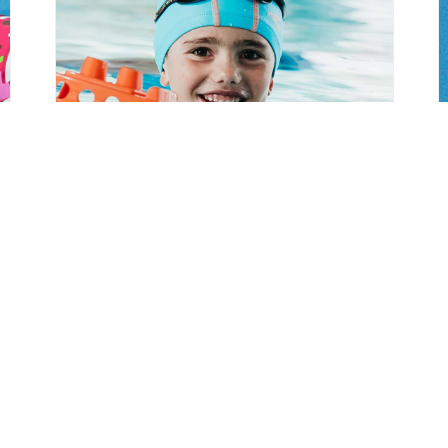
Kermesse au
Centre Nautique
Aquarhin à
Ottmarsheim
mercredi 19 août - 10h30
à
13h00