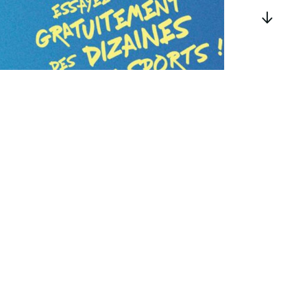
Vitalsport 2026 au
Décathlon à
Wittenheim
samedi 29 août
à
dimanche 30 août