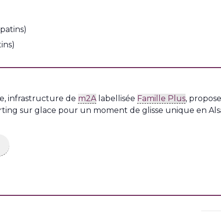
 patins)
tins)
, infrastructure de
m2A
labellisée
Famille Plus
, propos
rting sur glace pour un moment de glisse unique en Als