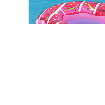
Pool Party au
Centre Nautique Ile
Napoléon à
Habsheim
vendredi 14 août - 19h00
à
22h00