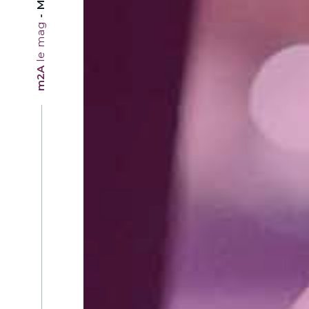
le mag
m2A