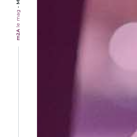
le mag
m2A