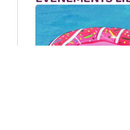
Pool Party au
Centre Nautique Ile
Napoléon à
Habsheim