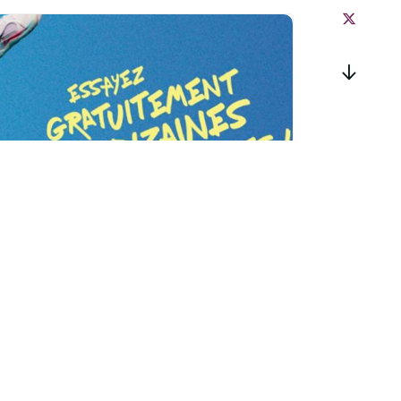
Vitalsport 2026 au
Décathlon à
Wittenheim
samedi 29 août
à
dimanche 30 août