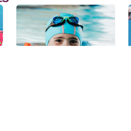
Kermesse au
Centre Nautique
Aquarhin à
Ottmarsheim