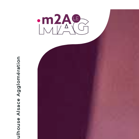
- Mulhouse Alsace Agglomération