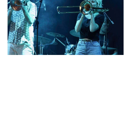
Festival Météo 2026
« Systeme Trappist » à
Mulhouse
mardi 18 août - 19h00
à
20h00