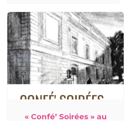
« Confé’ Soirées » au
Lerchenberg à Mulhouse :