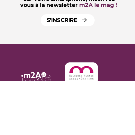
vous à la newsletter
m2A le mag !
S'INSCRIRE
par
m2A le mag, le webzine de
l'agglomération Mulhouse Alsace
Agglomération : actualités, événements,
bons plans. m2A, un territoire en
mouvement !