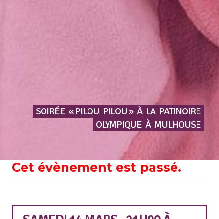
SOIRÉE
« PILOU
PILOU »
À
LA
PATINOIRE
OLYMPIQUE
À
MULHOUSE
Cet évènement est passé.