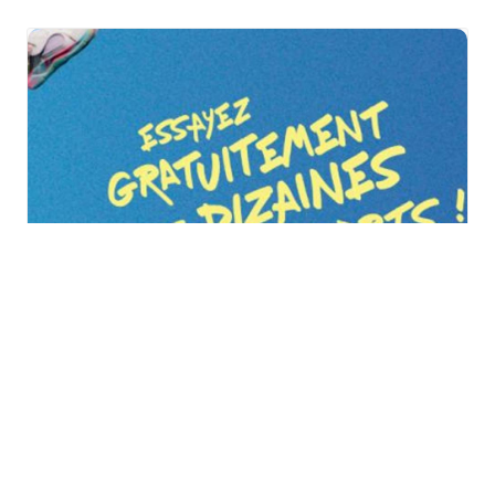
Vitalsport 2026 au
Décathlon à Wittenheim
samedi 29 août
à
dimanche 30 août