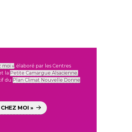
 moi »
,
élaboré par les Centres
t la
Petite Camargue Alsacienne.
if
du
Plan Climat Nouvelle Donne
CHEZ MOI »