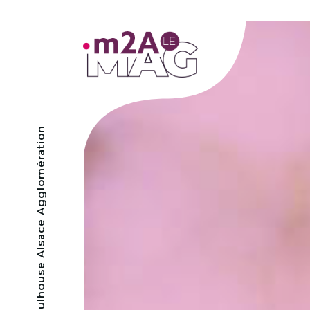
- Mulhouse Alsace Agglomération