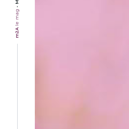
le mag
m2A