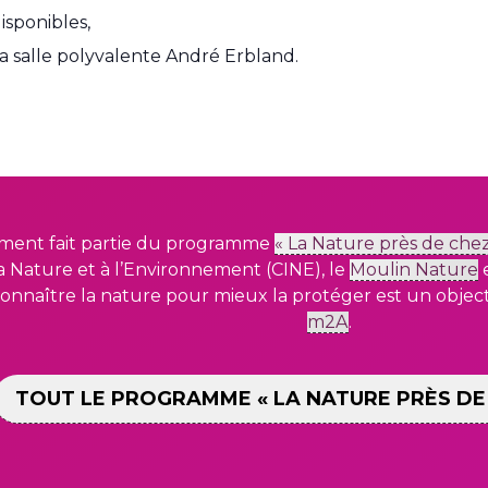
disponibles,
la salle polyvalente André Erbland.
ment fait partie du programme
« La Nature près de chez
 la Nature et à
l’Environnement (CINE), le
Moulin Nature
e
onnaître la nature pour mieux la protéger est un object
m2A
.
TOUT LE PROGRAMME « LA NATURE PRÈS DE 