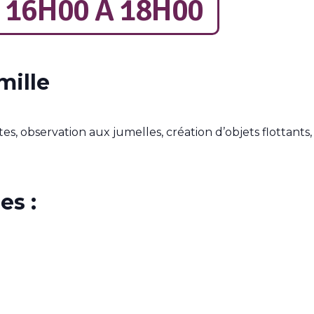
- 16H00
À
18H00
mille
bêtes, observation aux jumelles, création d’objets flottan
es :