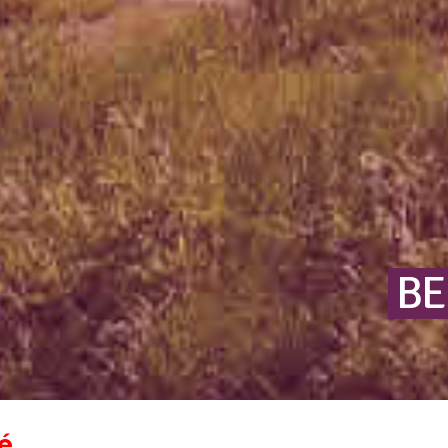
BE
é.