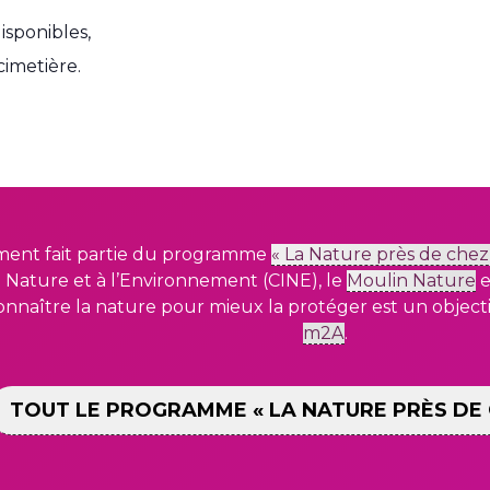
disponibles,
cimetière.
ent fait partie du programme
« La Nature près de chez
la Nature et à
l’Environnement (CINE), le
Moulin Nature
e
nnaître la nature pour mieux la protéger est un object
m2A
.
TOUT LE PROGRAMME « LA NATURE PRÈS DE 