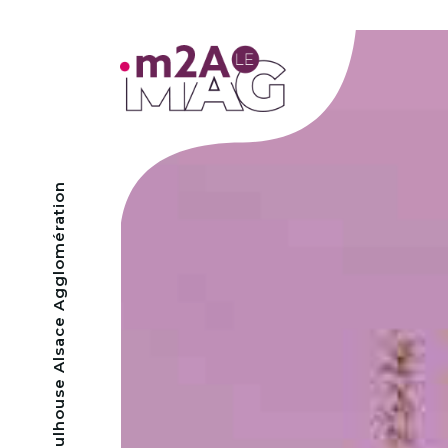
- Mulhouse Alsace Agglomération