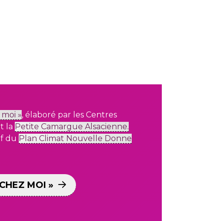
 moi »
,
élaboré par les Centres
t la
Petite Camargue Alsacienne.
if
du
Plan Climat Nouvelle Donne
CHEZ MOI »