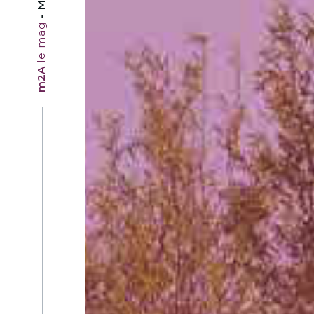
le mag
m2A