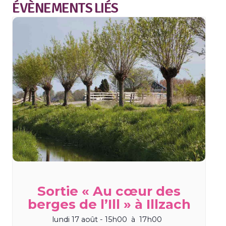
ÉVÈNEMENTS LIÉS
Sortie « Au cœur des
berges de l’Ill » à Illzach
lundi 17 août - 15h00
à
17h00