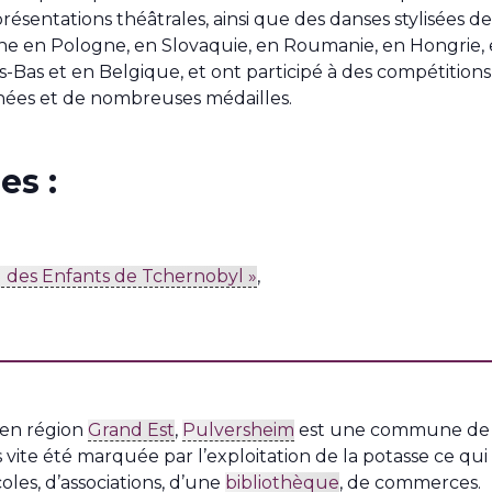
ésentations théâtrales, ainsi que des danses stylisées
ne en Pologne, en Slovaquie, en Roumanie, en Hongrie, e
s-Bas et en Belgique, et ont participé à des compétitions 
ophées et de nombreuses médailles.
es :
l des Enfants de Tchernobyl »
,
 en région
Grand Est
,
Pulversheim
est une commune d
s vite été marquée par l’exploitation de la potasse ce q
es, d’associations, d’une
bibliothèque
, de commerces.