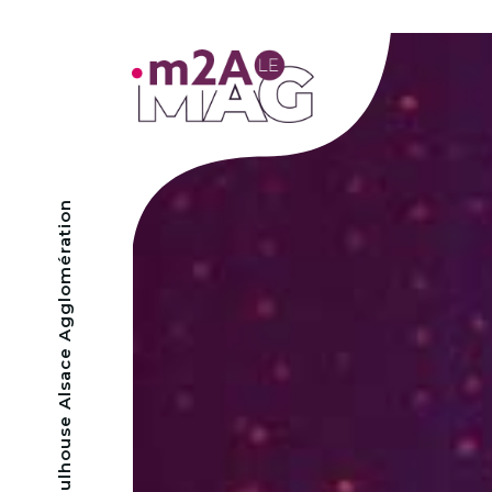
- Mulhouse Alsace Agglomération