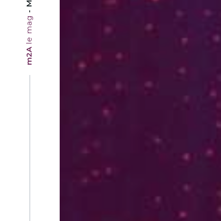
le mag
m2A