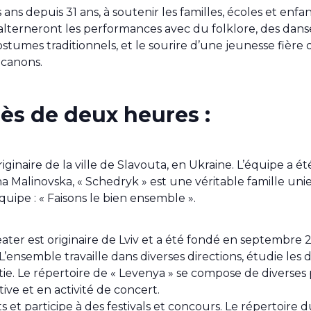
ns depuis 31 ans, à soutenir les familles, écoles et enf
 alterneront les performances avec du folklore, des danse
ostumes traditionnels, et le sourire d’une jeunesse fière
s canons.
s de deux heures :
iginaire de la ville de Slavouta, en Ukraine. L’équipe a é
na Malinovska, « Schedryk » est une véritable famille unie
quipe : « Faisons le bien ensemble ».
ter est originaire de Lviv et a été fondé en septembre 
’ensemble travaille dans diverses directions, étudie les d
atie. Le répertoire de « Levenya » se compose de divers
ve et en activité de concert.
t participe à des festivals et concours. Le répertoire 