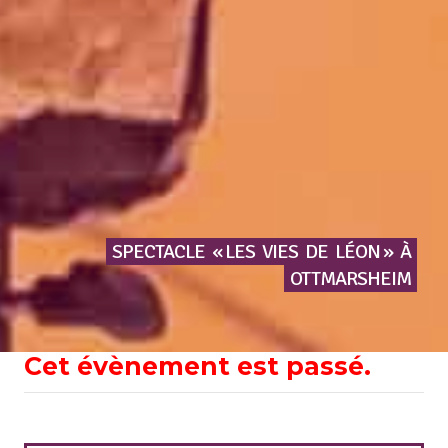
SPECTACLE
« LES
VIES
DE
LÉON »
À
OTTMARSHEIM
Cet évènement est passé.