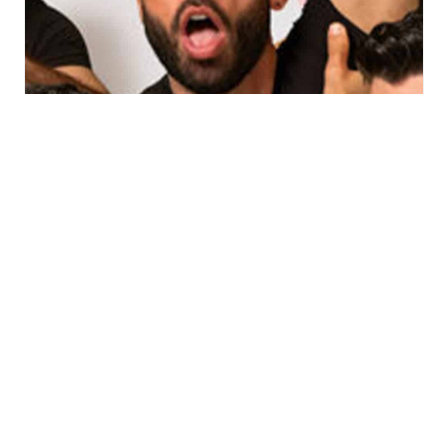
Timothée Curado à
l’Entrepot à Mulhouse
jeudi 29 octobre - 20h30
TOUS LES ÉVÈNEMENTS