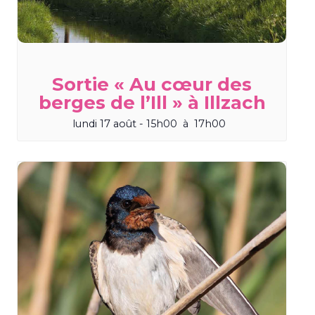
Sortie « Au cœur des
berges de l’Ill » à Illzach
lundi 17 août - 15h00
à
17h00