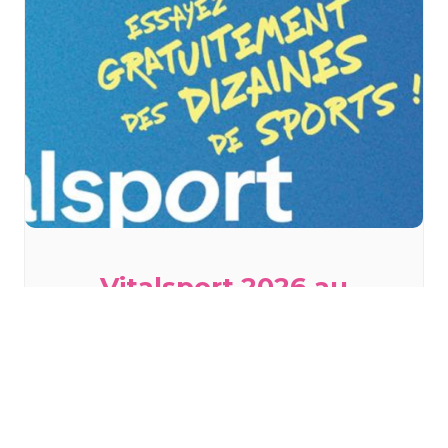
Vitalsport 2026 au
Décathlon à Wittenheim
samedi 29 août
à
dimanche 30 août
TOUS LES ÉVÈNEMENTS