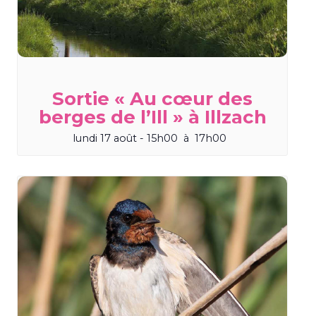
Sortie « Au cœur des
berges de l’Ill » à Illzach
lundi 17 août - 15h00
à
17h00