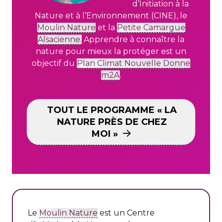
d’Initiation à la
Nature et à
l’Environnement (CINE), le
Moulin Nature
et la
Petite Camargue
Alsacienne.
Apprendre à connaître la
nature pour mieux la protéger est un
objectif
du
Plan Climat Nouvelle Donne
m2A
.
TOUT LE PROGRAMME « LA
NATURE PRÈS DE CHEZ
MOI »
Le
Moulin Nature
est un Centre