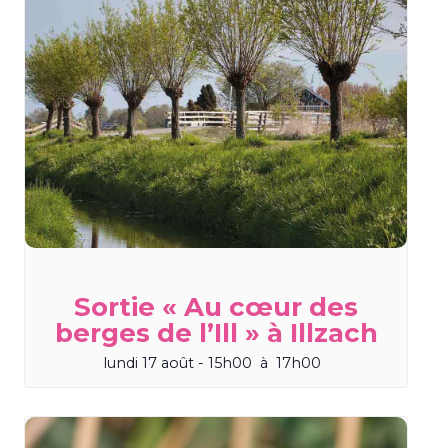
Sortie « Au cœur des
berges de l’Ill » à Illzach
lundi 17 août - 15h00
à
17h00