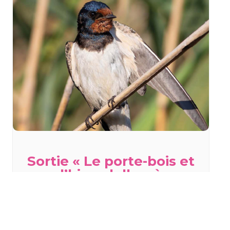
Sortie « Le porte-bois et
l’hirondelle » à
Staffelfelden
mercredi 19 août - 18h00
à
20h00