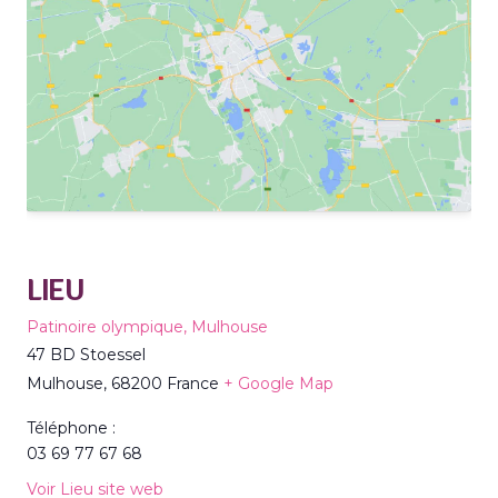
LIEU
Patinoire olympique, Mulhouse
47 BD Stoessel
Mulhouse
,
68200
France
+ Google Map
Téléphone :
03 69 77 67 68
Voir Lieu site web