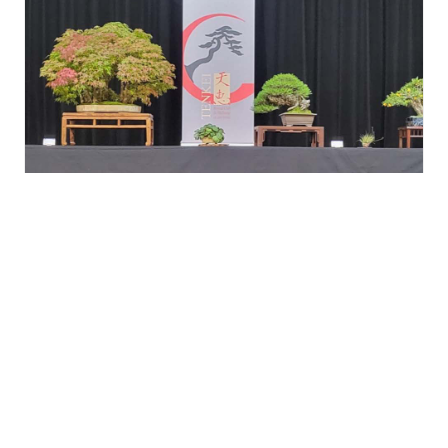
Exposition régionale de
bonsaï à L’Aronde à
Riedisheim
samedi 26 septembre
à
dimanche 27
septembre