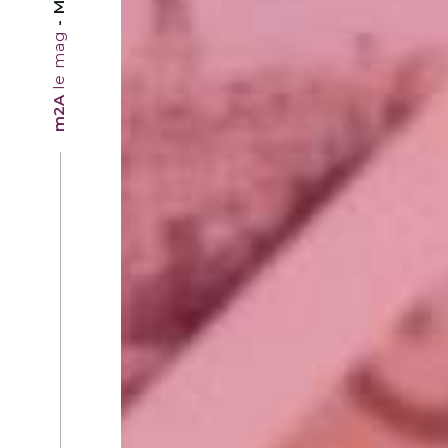
le mag
m2A