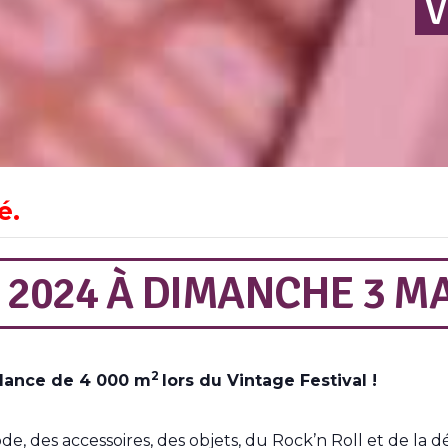
V
é.
 2024
À
DIMANCHE 3 MA
2
ndance de 4 000 m
lors du Vintage Festival !
, des accessoires, des objets, du Rock’n Roll et de la d