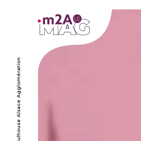
- Mulhouse Alsace Agglomération