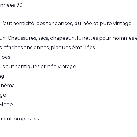
années 90.
authenticité, des tendances, du néo et pure vintage :
joux, Chaussures, sacs, chapeaux, lunettes pour hommes
s, affiches anciennes, plaques émaillées
ripes
0’s authentiques et néo vintage
ng
Cinéma
age
e Mode
ment proposées :