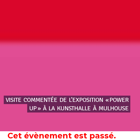
VISITE
COMMENTÉE
DE
L’EXPOSITION
« POWER
UP »
À
LA
KUNSTHALLE
À
MULHOUSE
Cet évènement est passé.