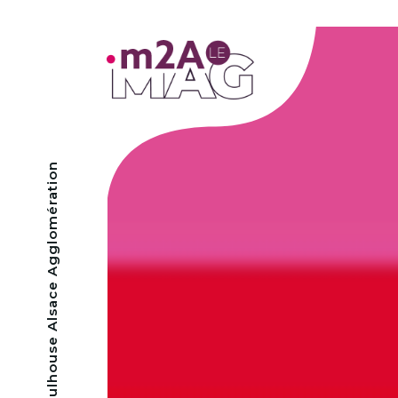
- Mulhouse Alsace Agglomération