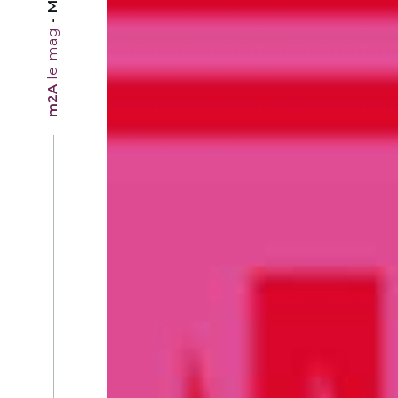
le mag
m2A