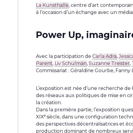
La Kunsthalle
, centre d’art contemporain
à l’occasion d’un échange avec un média
Power Up, imaginaire
Avec la participation de
Carla Adra
,
Jessi
Parent
,
Liv Schulman
,
Suzanne Treister
,
Commissariat : Géraldine Gourbe, Fann
L’exposition est née d’une recherche de 
des réseaux aux politiques de mise en cir
la création.
Dans la première partie, l’exposition ques
e
XIX
siècle, dans une configuration tech
des perspectives décentralisatrices et é
production dominant de nombreux servi