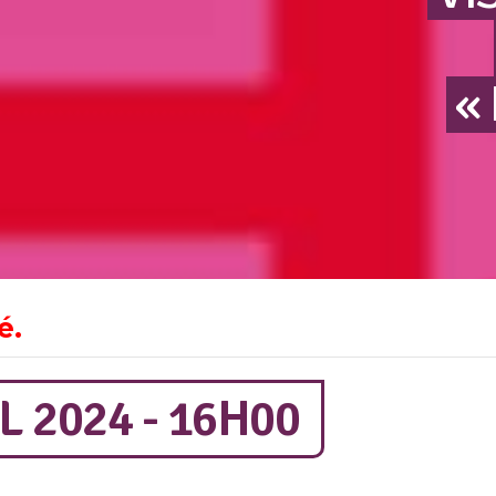
«
é.
L 2024 - 16H00