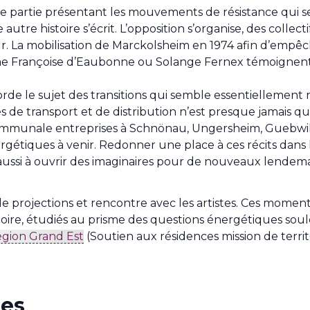
de partie présentant les mouvements de résistance qui s
autre histoire s’écrit. L’opposition s’organise, des collec
our. La mobilisation de Marckolsheim en 1974 afin d’empê
mme Françoise d’Eaubonne ou Solange Fernex témoignent d
orde le sujet des transitions qui semble essentiellement
es de transport et de distribution n’est presque jamais qu
 communale entreprises à Schnönau, Ungersheim, Guebwil
ergétiques à venir. Redonner une place à ces récits dans l
 aussi à ouvrir des imaginaires pour de nouveaux lendema
de projections et rencontre avec les artistes. Ces moment
ritoire, étudiés au prisme des questions énergétiques sou
gion Grand Est
(Soutien aux résidences mission de territoi
ues