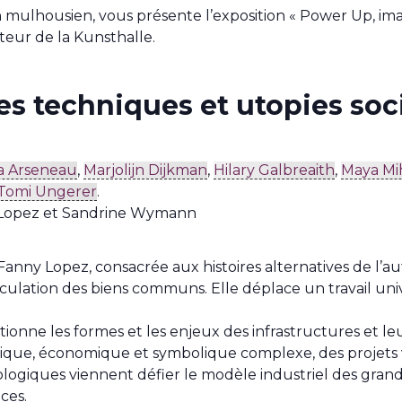
 mulhousien, vous présente l’exposition « Power Up, imag
teur de la Kunsthalle.
s techniques et utopies soc
ca Arseneau
,
Marjolijn Dijkman
,
Hilary Galbreaith
,
Maya Mi
Tomi Ungerer
.
y Lopez et Sandrine Wymann
Fanny Lopez, consacrée aux histoires alternatives de l’
culation des biens communs. Elle déplace un travail unive
tionne les formes et les enjeux des infrastructures et leur
nique, économique et symbolique complexe, des projets v
cologiques viennent défier le modèle industriel des gran
ces.