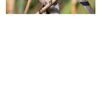
Sortie « Le porte-bois et
l’hirondelle » à
Staffelfelden
mercredi 19 août - 18h00
à
20h00