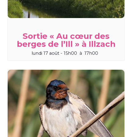
Sortie « Au cœur des
berges de l’Ill » à Illzach
lundi 17 août - 15h00
à
17h00