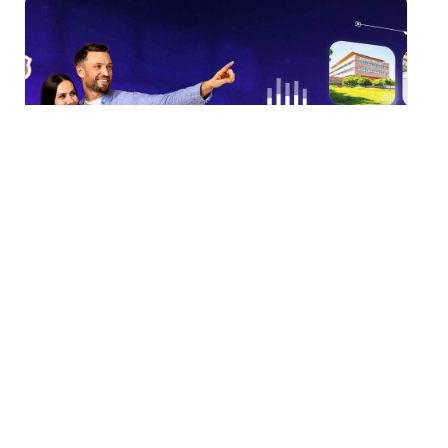
Portes Ouvertes m2A
2026 : Visite guidée de
l’Écopôle du SIVOM à
Sausheim
samedi 29 août