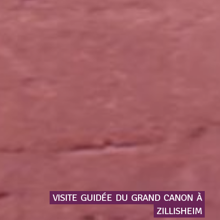
VISITE
GUIDÉE
DU
GRAND
CANON
À
ZILLISHEIM