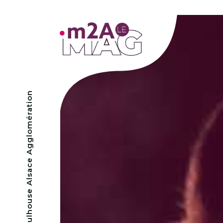
- Mulhouse Alsace Agglomération