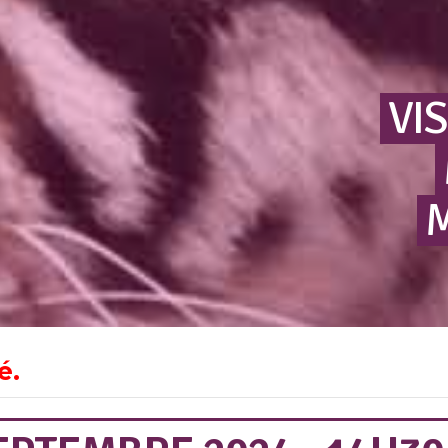
VIS
é.