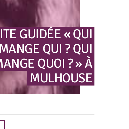
ITE
GUIDÉE
« QUI
MANGE
QUI
?
QUI
MANGE
QUOI
? »
À
MULHOUSE