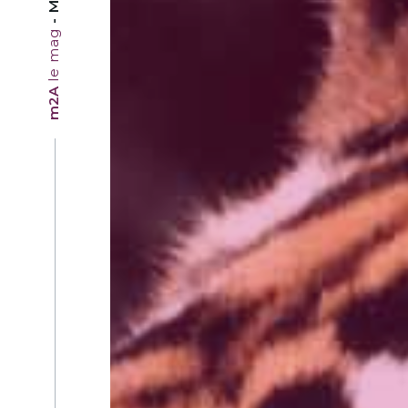
le mag
m2A