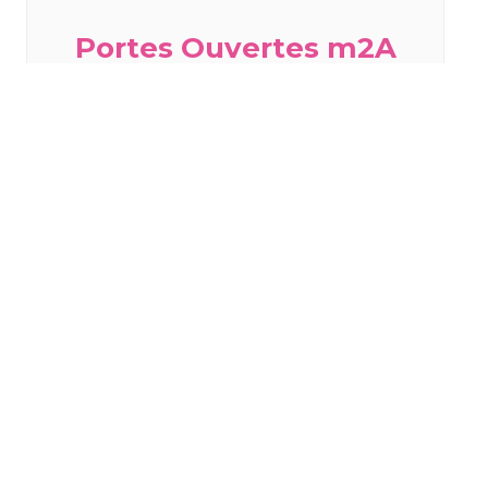
Portes Ouvertes m2A
2026 : Visite guidée de
l’Écopôle du SIVOM à
Sausheim
samedi 29 août