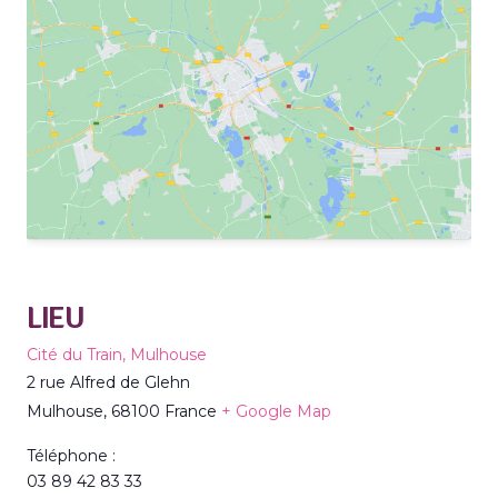
LIEU
Cité du Train, Mulhouse
2 rue Alfred de Glehn
Mulhouse
,
68100
France
+ Google Map
Téléphone :
03 89 42 83 33