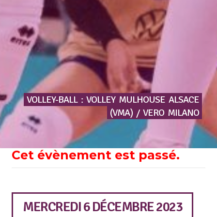
VOLLEY-BALL
:
VOLLEY
MULHOUSE
ALSACE
(VMA)
/
VERO
MILANO
Cet évènement est passé.
MERCREDI 6 DÉCEMBRE 2023