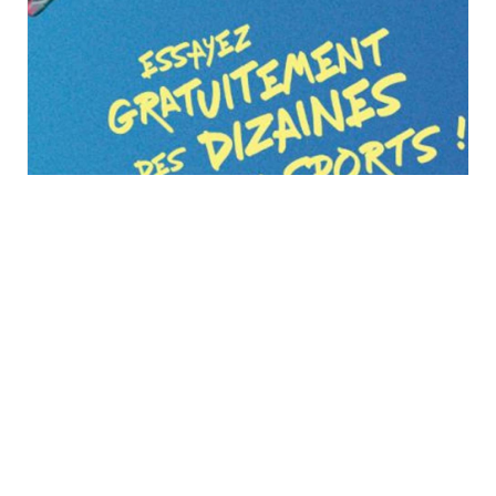
Vitalsport 2026 au
Décathlon à Wittenheim
samedi 29 août
à
dimanche 30 août