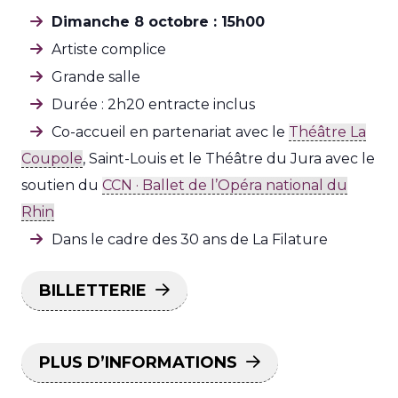
Dimanche 8 octobre : 15h00
Artiste complice
Grande salle
Durée : 2h20 entracte inclus
Co-accueil en partenariat avec le
Théâtre La
Coupole
, Saint-Louis et le Théâtre du Jura avec le
soutien du
CCN · Ballet de l’Opéra national du
Rhin
Dans le cadre des 30 ans de La Filature
BILLETTERIE
PLUS D’INFORMATIONS