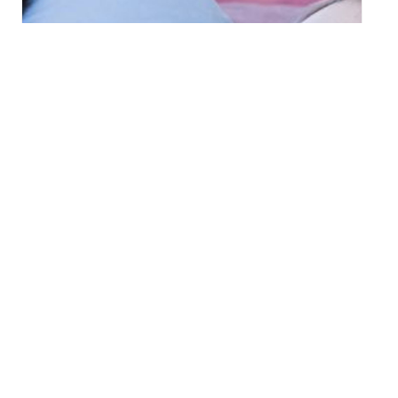
« Bébés danseurs avec
mon cous(s)in » au
Centre chorégraphique
national à Mulhouse
mercredi 16 septembre - 14h00