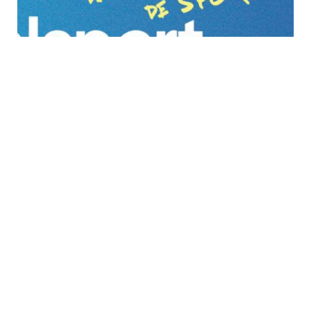
Vitalsport 2026 au
Décathlon à Wittenheim
samedi 29 août
à
dimanche 30 août
TOUS LES ÉVÈNEMENTS