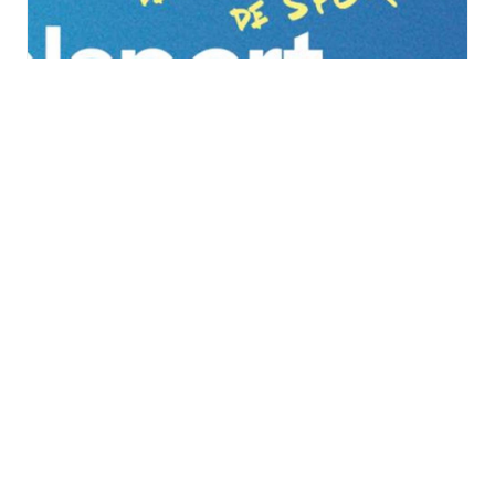
Vitalsport 2026 au
Décathlon à Wittenheim
samedi 29 août
à
dimanche 30 août
TOUS LES ÉVÈNEMENTS