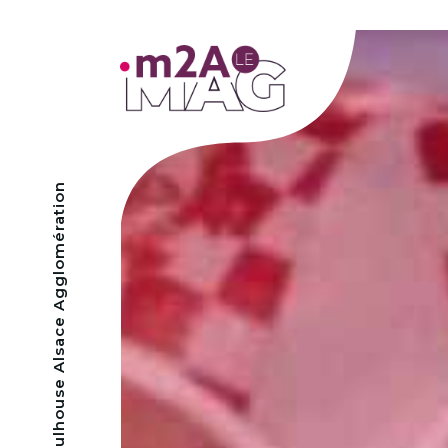
- Mulhouse Alsace Agglomération