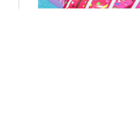
Pool Party au
Centre Nautique Ile
Napoléon à
Habsheim
vendredi 14 août - 19h00
à
22h00