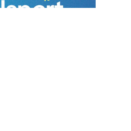
Vitalsport 2026 au
Décathlon à
Wittenheim
samedi 29 août
à
dimanche 30 août