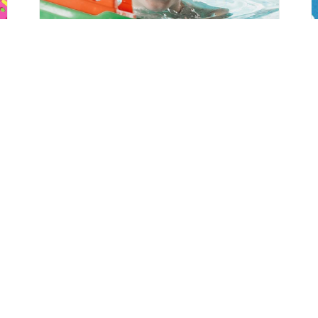
Kermesse au
Centre Nautique
Aquarhin à
Ottmarsheim
mercredi 19 août - 10h30
à
13h00
TOUS LES ÉVÈNEMENTS