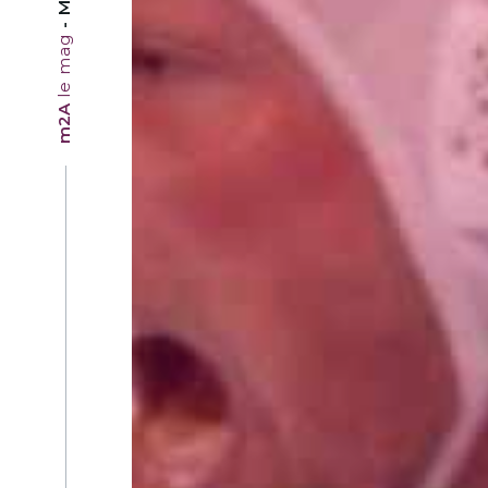
le mag
m2A