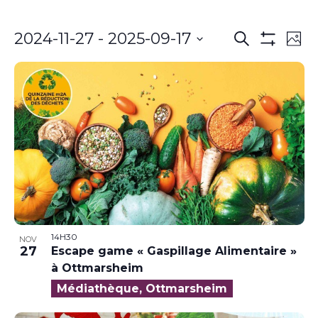
Recherch
Nav
2024-11-27
 - 
2025-09-17
Recherche
Phot
de
Montrer
et
Sélectionnez
Les
vue
la
navigatio
Filtres
Év
date
de
vues
Évènemen
14H30
NOV
27
Escape game « Gaspillage Alimentaire »
à Ottmarsheim
Médiathèque, Ottmarsheim