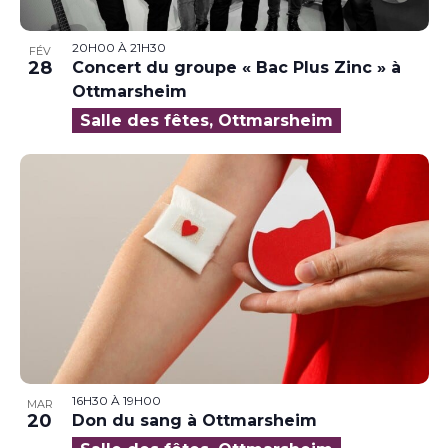
20H00
À
21H30
FÉV
28
Concert du groupe « Bac Plus Zinc » à
Ottmarsheim
Salle des fêtes, Ottmarsheim
16H30
À
19H00
MAR
20
Don du sang à Ottmarsheim