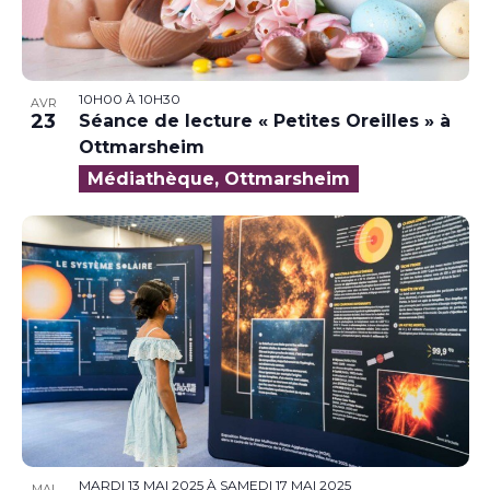
10H00
À
10H30
AVR
23
Séance de lecture « Petites Oreilles » à
Ottmarsheim
Médiathèque, Ottmarsheim
MARDI 13 MAI 2025
À
SAMEDI 17 MAI 2025
MAI