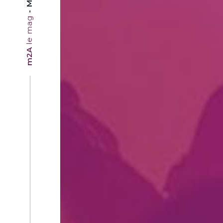
le mag
m2A