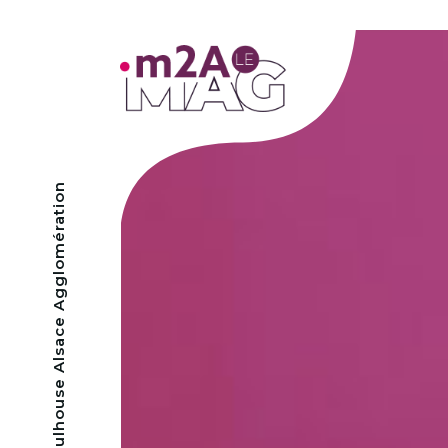
- Mulhouse Alsace Agglomération