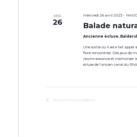
mercredi 26 avril 2023 - 14h0
MER
26
Balade natura
Ancienne écluse, Balder
Une sortie où il sera fait appe
flore rencontrée. Des jeux de mo
reconnaissance et mémoriser le
écluse de l'ancien canal du Rhô
Évènements
précédents